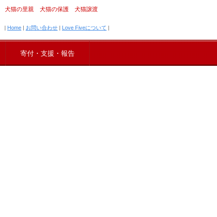
犬猫の里親 犬猫の保護 犬猫譲渡
|
Home
|
お問い合わせ
|
Love Fiveについて
|
寄付・支援・報告