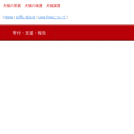
犬猫の里親 犬猫の保護 犬猫譲渡
|
Home
|
お問い合わせ
|
Love Fiveについて
|
寄付・支援・報告