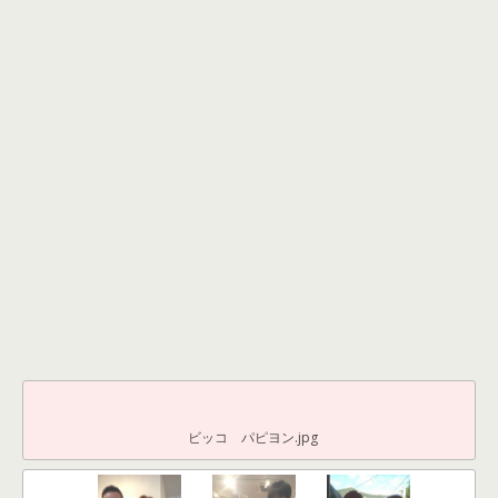
ビッコ パピヨン.jpg