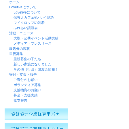
ホーム
Lovefiveについて
Lovefiveについて
保護犬カフェ®という試み
マイクロップの装着
ふれあい譲渡会
活動・ニュース
大型・公共イベント活動実績
メディア・プレスリース
殺処分の現状
里親募集
里親募集の子たち
新しい家族になりました
その他（行政）譲渡会情報！
寄付・支援・報告
ご寄付のお願い
ボランティア募集
支援物資のお願い
募金・支援実績
収支報告