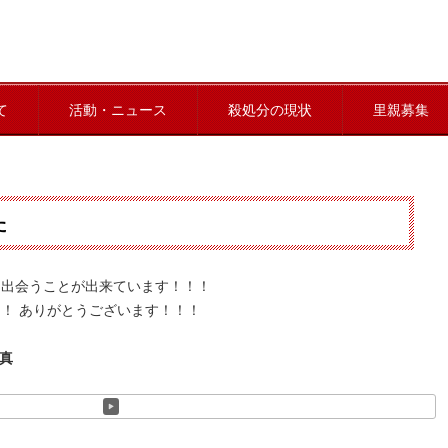
て
活動・ニュース
殺処分の現状
里親募集
た
と出会うことが出来ています！！！
！ ありがとうございます！！！
写真