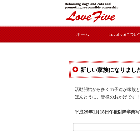
lovefive
ホーム
Lovefiveについ
新しい家族になりまし
活動開始から多くの子達が家族
ほんとうに、皆様のおかげです！
平成29年1月18日午後以降卒業