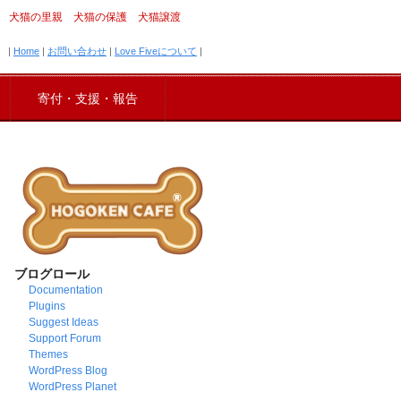
犬猫の里親 犬猫の保護 犬猫譲渡
|
Home
|
お問い合わせ
|
Love Fiveについて
|
寄付・支援・報告
ブログロール
Documentation
Plugins
Suggest Ideas
Support Forum
Themes
WordPress Blog
WordPress Planet