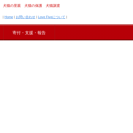
犬猫の里親 犬猫の保護 犬猫譲渡
|
Home
|
お問い合わせ
|
Love Fiveについて
|
寄付・支援・報告