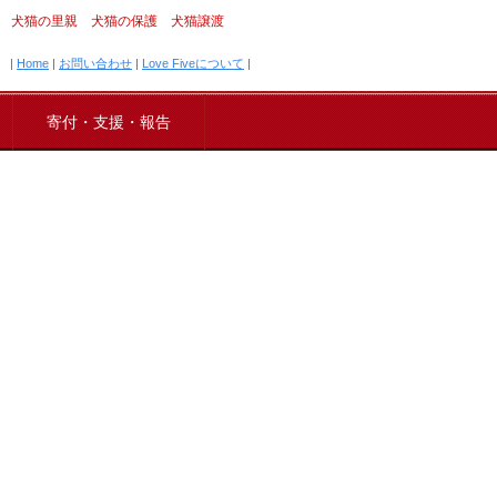
犬猫の里親 犬猫の保護 犬猫譲渡
|
Home
|
お問い合わせ
|
Love Fiveについて
|
寄付・支援・報告