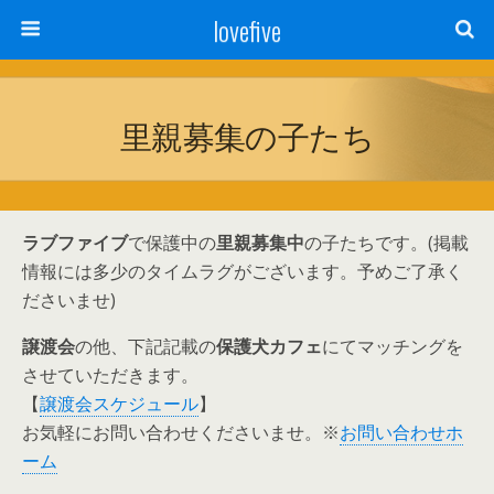
lovefive
里親募集の子たち
ラブファイブ
で保護中の
里親募集中
の子たちです。(掲載
情報には多少のタイムラグがございます。予めご了承く
ださいませ)
譲渡会
の他、下記記載の
保護犬カフェ
にてマッチングを
させていただきます。
【
譲渡会スケジュール
】
お気軽にお問い合わせくださいませ。※
お問い合わせホ
ーム