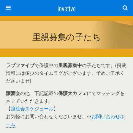
lovefive
里親募集の子たち
ラブファイブ
で保護中の
里親募集中
の子たちです。(掲載
情報には多少のタイムラグがございます。予めご了承く
ださいませ)
譲渡会
の他、下記記載の
保護犬カフェ
にてマッチングを
させていただきます。
【
譲渡会スケジュール
】
お気軽にお問い合わせくださいませ。※
お問い合わせホ
ーム