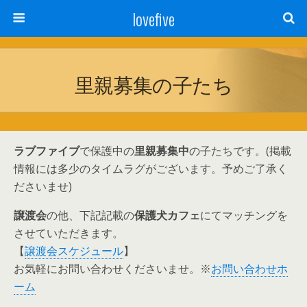
lovefive
里親募集の子たち
ラブファイブ
で保護中の
里親募集中
の子たちです。(掲載
情報には多少のタイムラグがございます。予めご了承く
ださいませ)
譲渡会
の他、下記記載の
保護犬カフェ
にてマッチングを
させていただきます。
【
譲渡会スケジュール
】
お気軽にお問い合わせくださいませ。※
お問い合わせホ
ーム