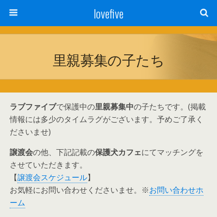
lovefive
里親募集の子たち
ラブファイブ
で保護中の
里親募集中
の子たちです。(掲載
情報には多少のタイムラグがございます。予めご了承く
ださいませ)
譲渡会
の他、下記記載の
保護犬カフェ
にてマッチングを
させていただきます。
【
譲渡会スケジュール
】
お気軽にお問い合わせくださいませ。※
お問い合わせホ
ーム