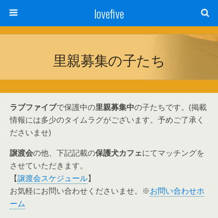
lovefive
里親募集の子たち
ラブファイブ
で保護中の
里親募集中
の子たちです。(掲載
情報には多少のタイムラグがございます。予めご了承く
ださいませ)
譲渡会
の他、下記記載の
保護犬カフェ
にてマッチングを
させていただきます。
【
譲渡会スケジュール
】
お気軽にお問い合わせくださいませ。※
お問い合わせホ
ーム