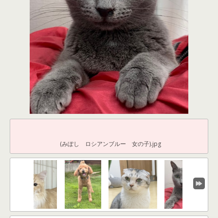
(みぽし ロシアンブルー 女の子).jpg