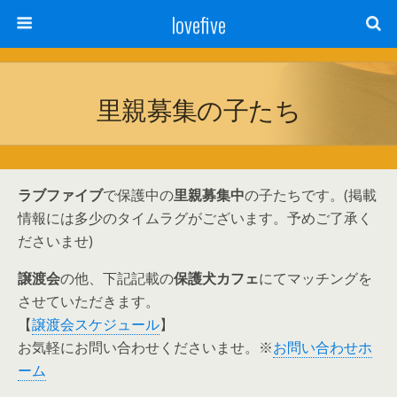
lovefive
里親募集の子たち
ラブファイブ
で保護中の
里親募集中
の子たちです。(掲載
情報には多少のタイムラグがございます。予めご了承く
ださいませ)
譲渡会
の他、下記記載の
保護犬カフェ
にてマッチングを
させていただきます。
【
譲渡会スケジュール
】
お気軽にお問い合わせくださいませ。※
お問い合わせホ
ーム