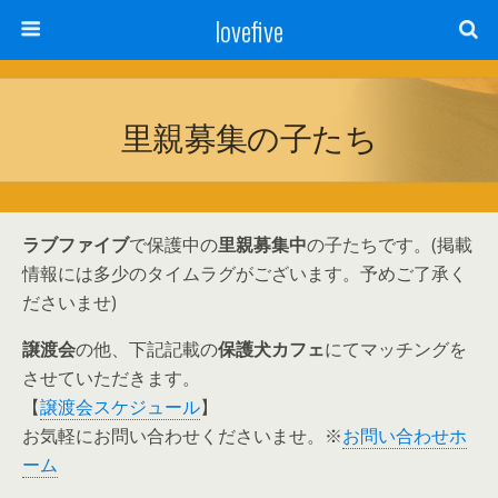
lovefive
里親募集の子たち
ラブファイブ
で保護中の
里親募集中
の子たちです。(掲載
情報には多少のタイムラグがございます。予めご了承く
ださいませ)
譲渡会
の他、下記記載の
保護犬カフェ
にてマッチングを
させていただきます。
【
譲渡会スケジュール
】
お気軽にお問い合わせくださいませ。※
お問い合わせホ
ーム