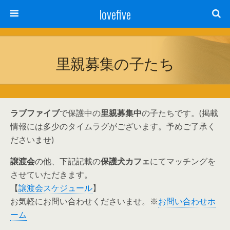
lovefive
里親募集の子たち
ラブファイブ
で保護中の
里親募集中
の子たちです。(掲載
情報には多少のタイムラグがございます。予めご了承く
ださいませ)
譲渡会
の他、下記記載の
保護犬カフェ
にてマッチングを
させていただきます。
【
譲渡会スケジュール
】
お気軽にお問い合わせくださいませ。※
お問い合わせホ
ーム