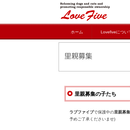
lovefive
ホーム
Lovefiveについ
里親募集の子たち
ラブファイブ
で保護中の
里親募
予めご了承くださいませ)