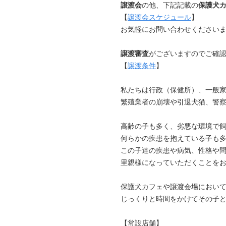
譲渡会
の他、下記記載の
保護犬
【
譲渡会スケジュール
】
お気軽にお問い合わせください
譲渡審査
がございますのでご確
【
譲渡条件
】
私たちは行政（保健所）、一般
繁殖業者の崩壊や引退犬猫、警
高齢の子も多く、劣悪な環境で
何らかの疾患を抱えている子も
この子達の疾患や病気、性格や
里親様になっていただくことを
保護犬カフェや譲渡会場におい
じっくりと時間をかけてその子
【常設店舗】