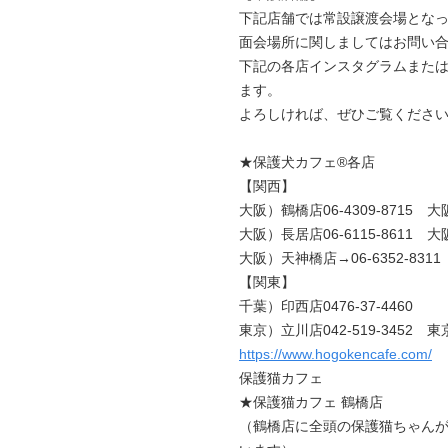
下記店舗では常設譲渡会場とな
面会場所に関しましてはお問い
下記の各店インスタグラムまたはX
ます。
よろしければ、ぜひご覧くださ
★保護犬カフェ®各店
【関西】
大阪）鶴橋店06-4309-8715 大阪
大阪）長居店06-6115-8611 大阪
大阪）天神橋店→06-6352-8311
【関東】
千葉）印西店0476-37-4460
東京）立川店042-519-3452 東
https://www.hogokencafe.com/
保護猫カフェ
★保護猫カフェ 鶴橋店
（鶴橋店に全頭の保護猫ちゃん