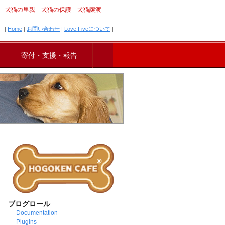
犬猫の里親 犬猫の保護 犬猫譲渡
|
Home
|
お問い合わせ
|
Love Fiveについて
|
寄付・支援・報告
ブログロール
Documentation
Plugins