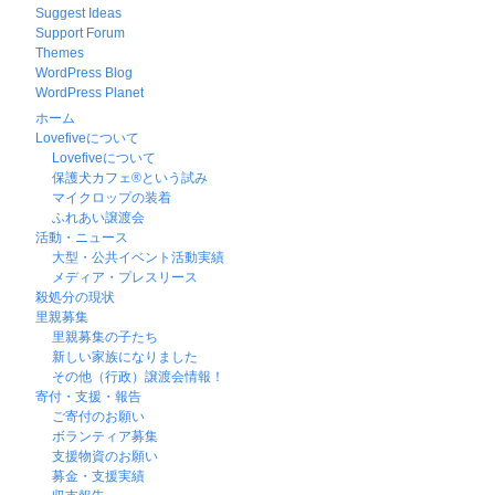
Suggest Ideas
Support Forum
Themes
WordPress Blog
WordPress Planet
ホーム
Lovefiveについて
Lovefiveについて
保護犬カフェ®という試み
マイクロップの装着
ふれあい譲渡会
活動・ニュース
大型・公共イベント活動実績
メディア・プレスリース
殺処分の現状
里親募集
里親募集の子たち
新しい家族になりました
その他（行政）譲渡会情報！
寄付・支援・報告
ご寄付のお願い
ボランティア募集
支援物資のお願い
募金・支援実績