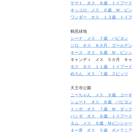
ヤマト オス ８歳 トイプー
キッコロ メス ６歳 Ｍ．ピ
ワンダー オス １３歳 トイ
鶴見緑地
シーナ メス ７歳 パピヨン
ジロ オス ８カ月 ゴールデ
キース オス ６歳 Ｍ．ピン
キャンディ メス ５カ月 キャ
モク オス １１歳 トイプー
めろん オス ７歳 スピッツ
天王寺公園
こーちゃん メス ９歳 コー
シュート オス ８歳 パピヨ
トッポ オス ７歳 Ｍ．ダッ
パンダ オス ８歳 トイプー
タム メス ６歳 Ｍピンシャ
まー君 オス ５歳 ポメラニ