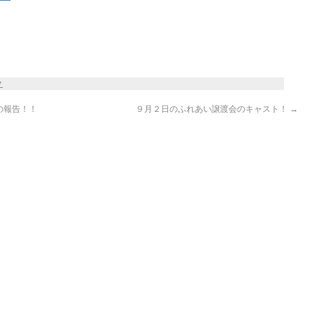
ク
の報告！！
９月２日のふれあい譲渡会のキャスト！
→