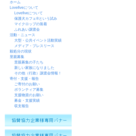
ホーム
Lovefiveについて
Lovefiveについて
保護犬カフェ®という試み
マイクロップの装着
ふれあい譲渡会
活動・ニュース
大型・公共イベント活動実績
メディア・プレスリース
殺処分の現状
里親募集
里親募集の子たち
新しい家族になりました
その他（行政）譲渡会情報！
寄付・支援・報告
ご寄付のお願い
ボランティア募集
支援物資のお願い
募金・支援実績
収支報告