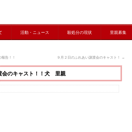
て
活動・ニュース
殺処分の現状
里親募集
の報告！！
９月２日のふれあい譲渡会のキャスト！
→
渡会のキャスト！！犬 里親