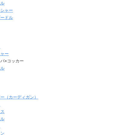
ドル
ンシャー
プードル
ン
シャー
バ×コッカー
ドル
ギー（カーディガン）
ン
クス
ドル
ー
アン