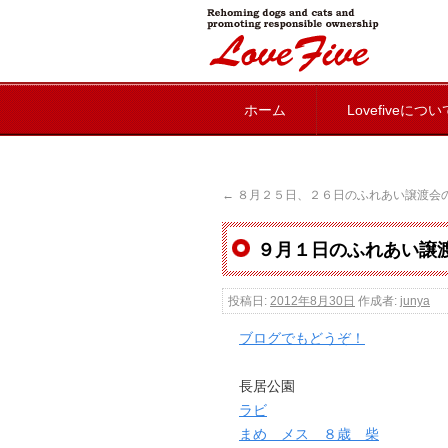
lovefive
ホーム
Lovefiveについ
←
８月２５日、２６日のふれあい譲渡会
９月１日のふれあい譲
投稿日:
2012年8月30日
作成者:
junya
ブログでもどうぞ！
長居公園
ラビ
まめ メス ８歳 柴