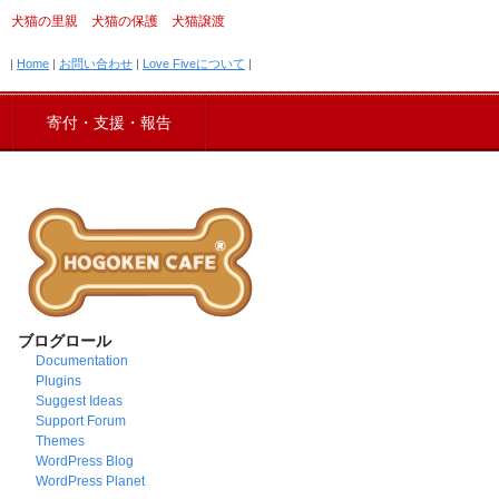
犬猫の里親 犬猫の保護 犬猫譲渡
|
Home
|
お問い合わせ
|
Love Fiveについて
|
寄付・支援・報告
ブログロール
Documentation
Plugins
Suggest Ideas
Support Forum
Themes
WordPress Blog
WordPress Planet