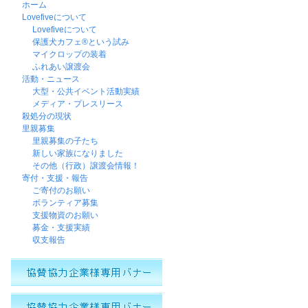
ホーム
Lovefiveについて
Lovefiveについて
保護犬カフェ®という試み
マイクロップの装着
ふれあい譲渡会
活動・ニュース
大型・公共イベント活動実績
メディア・プレスリース
殺処分の現状
里親募集
里親募集の子たち
新しい家族になりました
その他（行政）譲渡会情報！
寄付・支援・報告
ご寄付のお願い
ボランティア募集
支援物資のお願い
募金・支援実績
収支報告