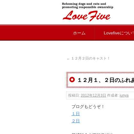
lovefive
ホーム
Lovefiveについ
←
１２月２日のキャスト！
１２月１、２日のふれ
投稿日:
2012年12月3日
作成者:
junya
ブログもどうぞ！
１日
２日