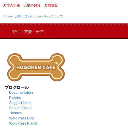
犬猫の里親 犬猫の保護 犬猫譲渡
|
Home
|
お問い合わせ
|
Love Fiveについて
|
寄付・支援・報告
ブログロール
Documentation
Plugins
Suggest Ideas
Support Forum
Themes
WordPress Blog
WordPress Planet