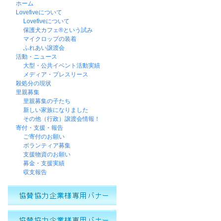
ホーム
Lovefiveについて
Lovefiveについて
保護犬カフェ®という試み
マイクロップの装着
ふれあい譲渡会
活動・ニュース
大型・公共イベント活動実績
メディア・プレスリース
殺処分の現状
里親募集
里親募集の子たち
新しい家族になりました
その他（行政）譲渡会情報！
寄付・支援・報告
ご寄付のお願い
ボランティア募集
支援物資のお願い
募金・支援実績
収支報告