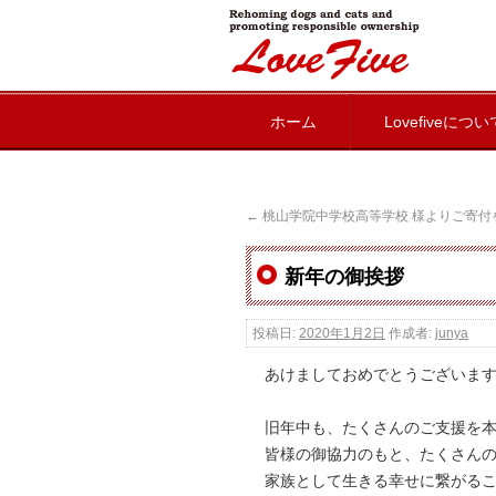
lovefive
ホーム
Lovefiveについ
←
桃山学院中学校高等学校 様よりご寄付
新年の御挨拶
投稿日:
2020年1月2日
作成者:
junya
あけましておめでとうございま
旧年中も、たくさんのご支援を
皆様の御協力のもと、たくさん
家族として生きる幸せに繋がる