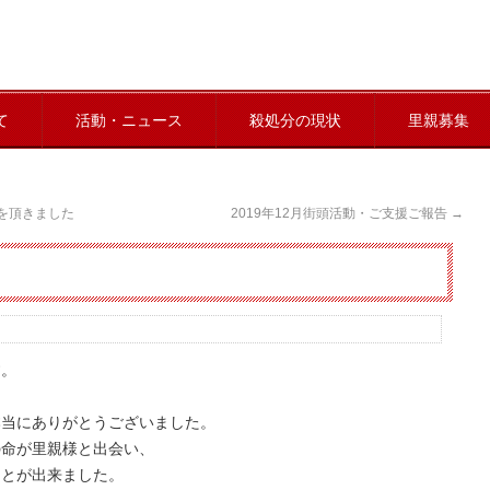
て
活動・ニュース
殺処分の現状
里親募集
を頂きました
2019年12月街頭活動・ご支援ご報告
→
す。
本当にありがとうございました。
の命が里親様と出会い、
ことが出来ました。