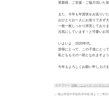
里親様、ご支援・ご協力頂いた
また、今年も年賀状をお送りい
おひとりお一人にお送りできず
一枚一枚しっかり拝見しており
元気にしています！と可愛いお
いよいよ、2020年代。
皆様にとって、この子達にとっ
私どももその一助となれますよ
今年もよろしくお願い申し上げ
カテゴリー:
活動・ニュース
パーマリン
←
桃山学院中学校高等学校 様よりご寄付