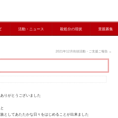
て
活動・ニュース
殺処分の現状
里親募集
2021年12月街頭活動・ご支援ご報告
→
す
にありがとうございました
もと
家族としてあたたかな日々をはじめることが出来ました