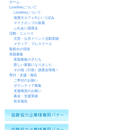
ホーム
Lovefiveについて
Lovefiveについて
保護犬カフェ®という試み
マイクロップの装着
ふれあい譲渡会
活動・ニュース
大型・公共イベント活動実績
メディア・プレスリース
殺処分の現状
里親募集
里親募集の子たち
新しい家族になりました
その他（行政）譲渡会情報！
寄付・支援・報告
ご寄付のお願い
ボランティア募集
支援物資のお願い
募金・支援実績
収支報告