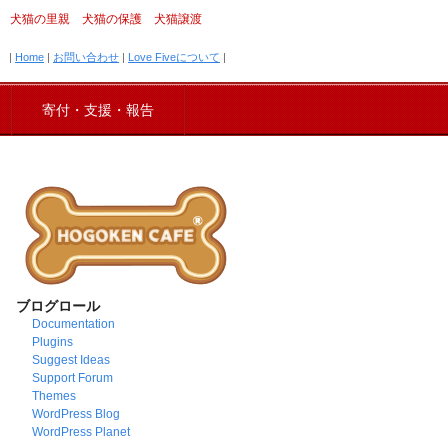
犬猫の里親 犬猫の保護 犬猫譲渡
|
Home
|
お問い合わせ
|
Love Fiveについて
|
寄付・支援・報告
ブログロール
Documentation
Plugins
Suggest Ideas
Support Forum
Themes
WordPress Blog
WordPress Planet