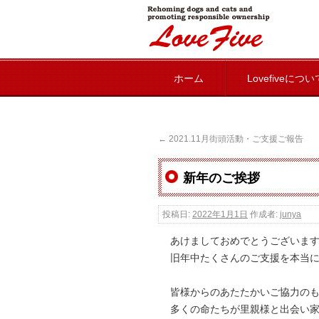
lovefive
ホーム
Lovefiveについ
←
2021.11月街頭活動・ご支援ご報告
新年のご挨拶
投稿日:
2022年1月1日
作成者:
junya
あけましておめでとうございま
旧年中たくさんのご支援を本当
皆様からのあたたかいご協力の
多くの命たちが里親様と出会い