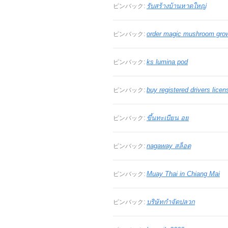
รับสร้างบ้านหาดใหญ่
ピンバック:
order magic mushroom grow
ピンバック:
ks lumina pod
ピンバック:
buy registered drivers licen
ピンバック:
ขึ้นทะเบียน อย
ピンバック:
nagaway สล็อต
ピンバック:
Muay Thai in Chiang Mai
ピンバック:
บริษัทกำจัดปลวก
ピンバック: