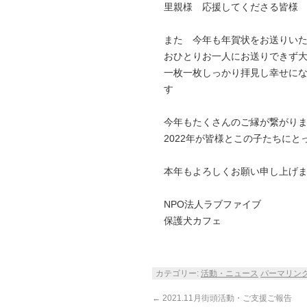
里親様 応援してくださる皆様
また 今年も年賀状をお送りい
おひとりお一人にお送りできず
一枚一枚しっかり拝見し幸せに
す
今年もたくさんのご縁が繋がり
2022年が皆様とこの子たちに
本年もよろしくお願い申し上げ
NPO法人ラブファイブ
保護犬カフェ
カテゴリー:
活動・ニュース
パーマリン
←
2021.11月街頭活動・ご支援ご報告