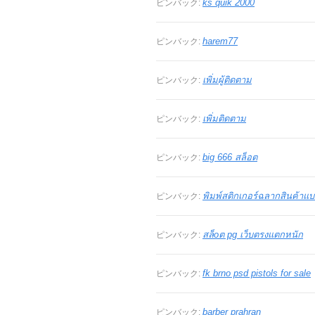
ks quik 2000
ピンバック:
harem77
ピンバック:
เพิ่มผู้ติดตาม
ピンバック:
เพิ่มติดตาม
ピンバック:
big 666 สล็อต
ピンバック:
พิมพ์สติกเกอร์ฉลากสินค้าแ
ピンバック:
สล็oต pg เว็บตรงแตกหนัก
ピンバック:
fk brno psd pistols for sale
ピンバック:
barber prahran
ピンバック: