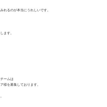
をみれるのが本当にうれしいです。
。
たします。
動チームは
ィア様を募集しております。
す。