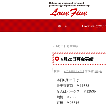
lovefive
ホーム
Lovefiveについ
←
6月21日募金実績
6月22日募金実績
投稿日:
2014年6月22日
作成者:
junya
本日6月22日は
天王寺東口 ￥11688
なんばパークス ￥12535
鶴橋 ￥7538
京橋 ￥23516