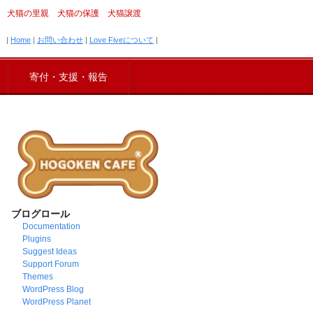
犬猫の里親 犬猫の保護 犬猫譲渡
|
Home
|
お問い合わせ
|
Love Fiveについて
|
寄付・支援・報告
ブログロール
Documentation
Plugins
Suggest Ideas
Support Forum
Themes
WordPress Blog
WordPress Planet