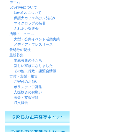
ホーム
Lovefiveについて
Lovefiveについて
保護犬カフェ®という試み
マイクロップの装着
ふれあい譲渡会
活動・ニュース
大型・公共イベント活動実績
メディア・プレスリース
殺処分の現状
里親募集
里親募集の子たち
新しい家族になりました
その他（行政）譲渡会情報！
寄付・支援・報告
ご寄付のお願い
ボランティア募集
支援物資のお願い
募金・支援実績
収支報告