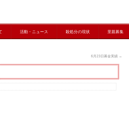
て
活動・ニュース
殺処分の現状
里親募集
6月23日募金実績
→