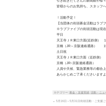
引き続きたくさんの新聞紙や様
皆様からのお気持ち、スタッフ
！活動予定！
【当団体の街頭募金活動はラブ
※ラブファイブの街頭活動は現
平日
天王寺ＪＲ東口方面(近鉄側） 14
京橋（JR～京阪連絡通路） 15：
土日祝
天王寺ＪＲ東口方面（近鉄側） 14
京橋（JR~京阪連絡通路） 14
人員や天候、緊急業務等の都合上
あらかじめご了承くださいます
カテゴリー:
募金・支援実績
,
活動・ニュ
←
5月16日～5月31日街頭活動・ご支援