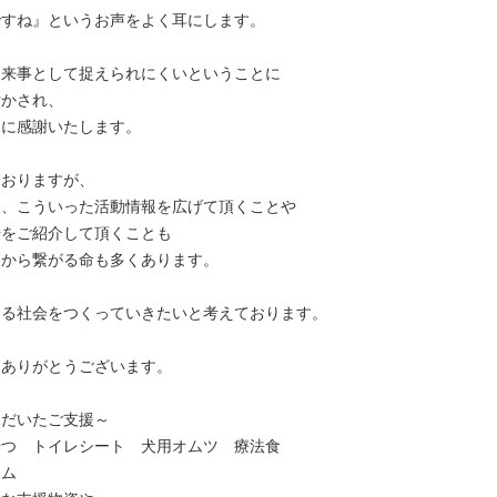
ですね』というお声をよく耳にします。
出来事として捉えられにくいということに
付かされ、
とに感謝いたします。
ておりますが、
り、こういった活動情報を広げて頂くことや
場をご紹介して頂くことも
こから繋がる命も多くあります。
きる社会をつくっていきたいと考えております。
にありがとうございます。
ただいたご支援～
やつ トイレシート 犬用オムツ 療法食
ーム