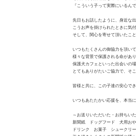
『こういう子って実際にいるん
先日もお話したように、身近な
こうお声を掛けられたときに気
そして、関心を寄せて頂いたこ
いつもたくさんの御協力を頂い
様々な背景で保護される命があ
保護犬カフェといった出会いの
とてもありがたいご協力で、そ
皆様と共に、この子達の安心で
いつもあたたかい応援を、本当
～お送りいただいた・お持ちい
新聞紙 ドッグフード 犬用お
ドリンク お菓子 シュークリ