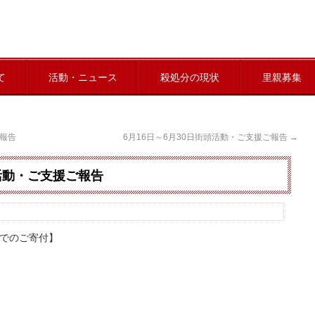
て
活動・ニュース
殺処分の現状
里親募集
ご報告
6月16日～6月30日街頭活動・ご支援ご報告
→
頭活動・ご支援ご報告
みでのご寄付】