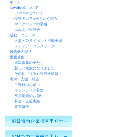
ホーム
Lovefiveについて
Lovefiveについて
保護犬カフェ®という試み
マイクロップの装着
ふれあい譲渡会
活動・ニュース
大型・公共イベント活動実績
メディア・プレスリース
殺処分の現状
里親募集
里親募集の子たち
新しい家族になりました
その他（行政）譲渡会情報！
寄付・支援・報告
ご寄付のお願い
ボランティア募集
支援物資のお願い
募金・支援実績
収支報告