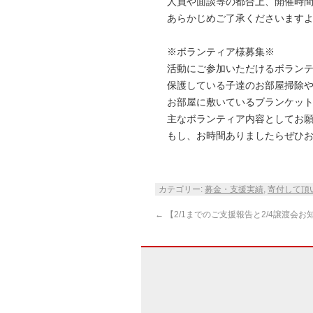
人員や面談等の都合上、開催時
あらかじめご了承くださいます
※ボランティア様募集※
活動にご参加いただけるボラン
保護している子達のお部屋掃除
お部屋に敷いているブランケッ
主なボランティア内容としてお
もし、お時間ありましたらぜひ
カテゴリー:
募金・支援実績
,
寄付して頂
←
【2/1までのご支援報告と2/4譲渡会お