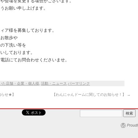
間や会場を変更する場合がございます。
ようお願い申し上げます。
ティア様を募集しております。
やお散歩や
トの下洗い等を
願いしております。
お電話にてお問合わせくださいませ。
いた店舗・企業・個人様
,
活動・ニュース
パーマリンク
知らせ★】
【わんにゃんドームに関してのお知らせ！】
→
Proudl