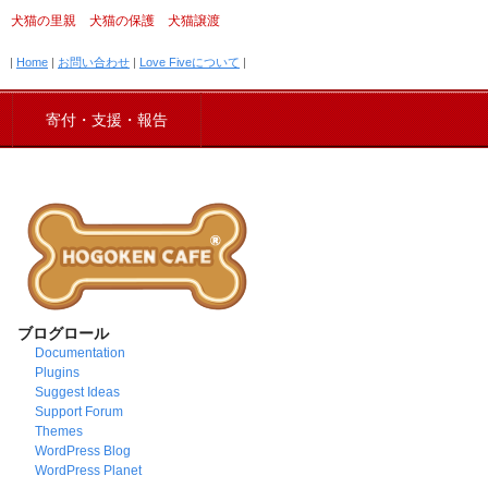
犬猫の里親 犬猫の保護 犬猫譲渡
|
Home
|
お問い合わせ
|
Love Fiveについて
|
寄付・支援・報告
ブログロール
Documentation
Plugins
Suggest Ideas
Support Forum
Themes
WordPress Blog
WordPress Planet