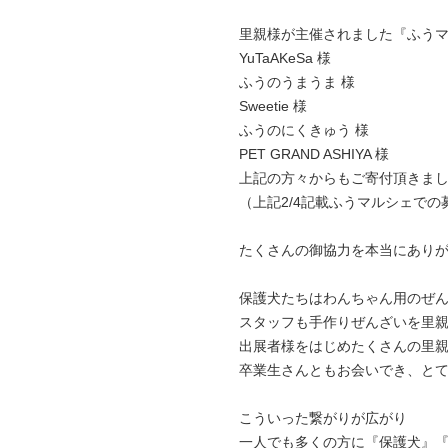
里親様が主催されました『ふう
YuTaAKeSa 様
ふうのうまうま 様
Sweetie 様
ふうのにくきゅう 様
PET GRAND ASHIYA 様
上記の方々からもご寄付頂きま
（上記2/4記載ふうマルシェで
たくさんの御協力を本当にあり
保護犬たちはわんちゃん用のぜ
スタッフも手作りぜんざいを里
出展者様をはじめたくさんの里
卒業生さんともお会いでき、と
こういった繋がりが広がり
一人でも多くの方に『保護犬』