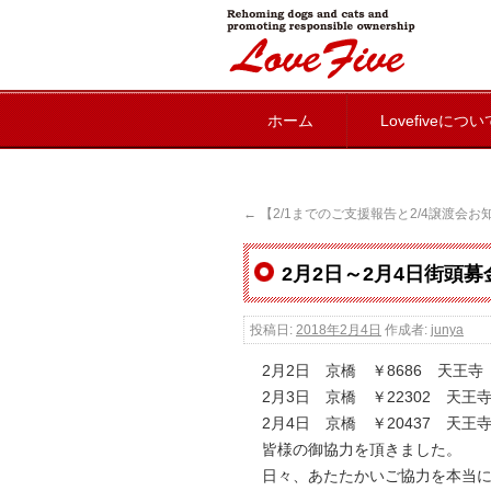
lovefive
ホーム
Lovefiveについ
←
【2/1までのご支援報告と2/4譲渡会お
2月2日～2月4日街頭
投稿日:
2018年2月4日
作成者:
junya
2月2日 京橋 ￥8686 天王寺 
2月3日 京橋 ￥22302 天王寺
2月4日 京橋 ￥20437 天王寺
皆様の御協力を頂きました。
日々、あたたかいご協力を本当