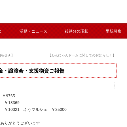
て
活動・ニュース
殺処分の現状
里親募集
知らせ★】
【わんにゃんドームに関してのお知らせ！】
→
募金・譲渡会・支援物資ご報告
￥9765
 ￥13369
 ￥10321 ふうマルシェ ￥25000
にありがとうございます！