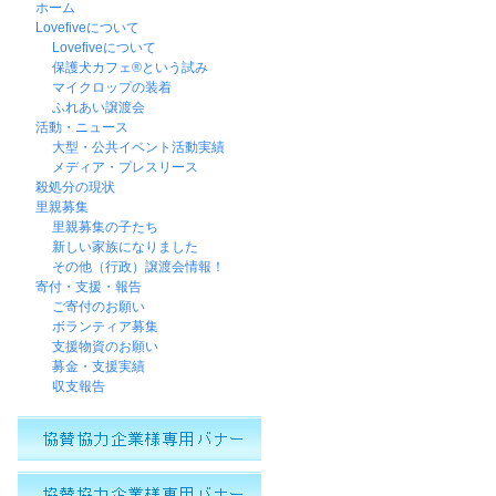
ホーム
Lovefiveについて
Lovefiveについて
保護犬カフェ®という試み
マイクロップの装着
ふれあい譲渡会
活動・ニュース
大型・公共イベント活動実績
メディア・プレスリース
殺処分の現状
里親募集
里親募集の子たち
新しい家族になりました
その他（行政）譲渡会情報！
寄付・支援・報告
ご寄付のお願い
ボランティア募集
支援物資のお願い
募金・支援実績
収支報告