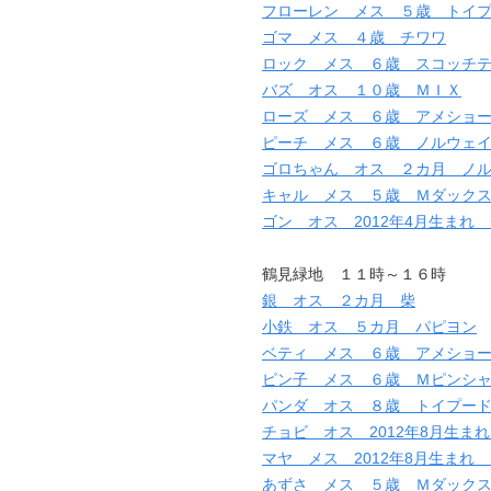
フローレン メス ５歳 トイ
ゴマ メス ４歳 チワワ
ロック メス ６歳 スコッチ
バズ オス １０歳 ＭＩＸ
ローズ メス ６歳 アメショ
ピーチ メス ６歳 ノルウェ
ゴロちゃん オス ２カ月 ノ
キャル メス ５歳 Ｍダック
ゴン オス 2012年4月生まれ
鶴見緑地 １１時～１６時
銀 オス ２カ月 柴
小鉄 オス ５カ月 パピヨン
ベティ メス ６歳 アメショ
ピン子 メス ６歳 Ｍピンシ
パンダ オス ８歳 トイプー
チョビ オス 2012年8月生ま
マヤ メス 2012年8月生まれ
あずさ メス ５歳 Ｍダック