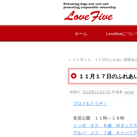
lovefive
ホーム
Lovefiveについ
←
１１月１０、１１日のふれあい譲渡会
１１月１７日のふれあ
投稿日:
2012年11月17日
作成者:
junya
ブログもどうぞ！
長居公園 １１時～１６時
トッポ オス ８歳 Ｍダック
アルバ メス ７歳 キャバリ