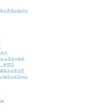
 チンチラシルバー
ル
ル
シャー
ッシュフォールド
れ チワワ
 ボストンテリア
 ノルウェイジャン
時
ドル