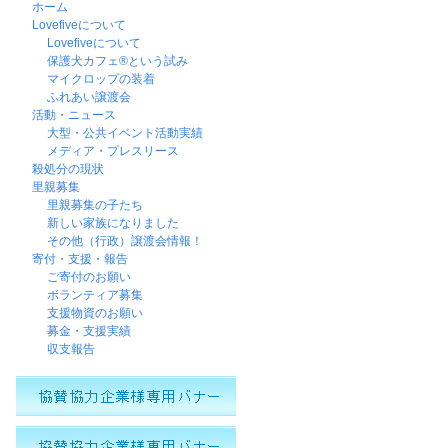
ホーム
Lovefiveについて
Lovefiveについて
保護犬カフェ®という試み
マイクロップの装着
ふれあい譲渡会
活動・ニュース
大型・公共イベント活動実績
メディア・プレスリース
殺処分の現状
里親募集
里親募集の子たち
新しい家族になりました
その他（行政）譲渡会情報！
寄付・支援・報告
ご寄付のお願い
ボランティア募集
支援物資のお願い
募金・支援実績
収支報告