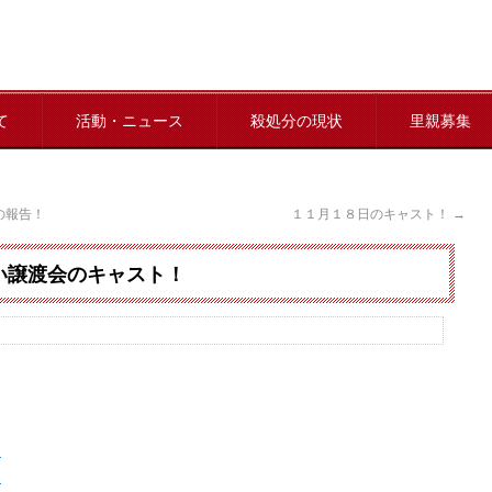
て
活動・ニュース
殺処分の現状
里親募集
の報告！
１１月１８日のキャスト！
→
い譲渡会のキャスト！
ス
ア