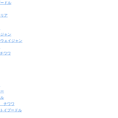
プードル
テリア
ー
イジャン
ルウェイジャン
ス
 チワワ
ー
ャー
ドル
れ チワワ
 トイプードル
ス